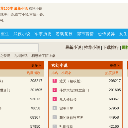
荐100本
最新小说
福利小说
耽美小说,都市小说,言情小说,
网。
越重生
武侠小说
军事历史
游戏竞技
都市言情
恐怖灵异
女生
最新小说
推荐小说
下载排行
周
|
|
|
之梦境
九域神话
相思难了陌上桑
玄幻小说
更多 >
更多 >
热度指数
排名
小说名
热度指数
208217
1
208217
版）
遮天（精校版）
201605
2
201605
绝世唐门
斗罗大陆2绝世唐门
93013
3
68367
凡人修仙传
78658
4
57950
纷
完美世界
68367
5
44958
我的微信连三界
57950
6
42160
乱世浮殇