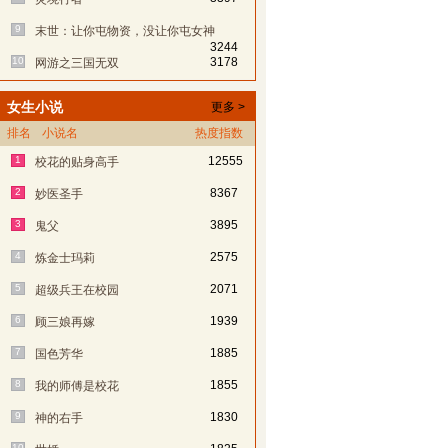
9
末世：让你屯物资，没让你屯女神
3244
10
3178
网游之三国无双
女生小说
更多 >
排名
小说名
热度指数
1
12555
校花的贴身高手
2
8367
妙医圣手
3
3895
鬼父
4
2575
炼金士玛莉
5
2071
超级兵王在校园
6
1939
顾三娘再嫁
7
1885
国色芳华
8
1855
我的师傅是校花
9
1830
神的右手
10