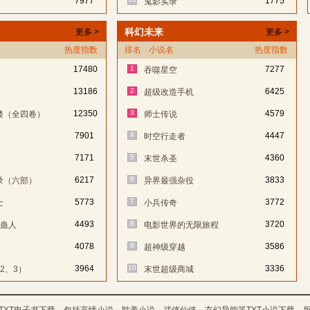
7977
1775
鬼影实录
科幻未来
更多 >
更多 >
热度指数
排名
小说名
热度指数
17480
1
7277
吞噬星空
13186
2
6425
超级改造手机
12350
3
4579
楼（全四卷）
师士传说
7901
4
4447
时空行走者
7171
5
4360
末世杀圣
6217
6
3833
录（六部）
异界最强杂役
5773
7
3772
士
小兵传奇
4493
8
3720
：蛊人
电影世界的无限旅程
4078
9
3586
超神级穿越
3964
10
3336
2、3）
末世超级商城