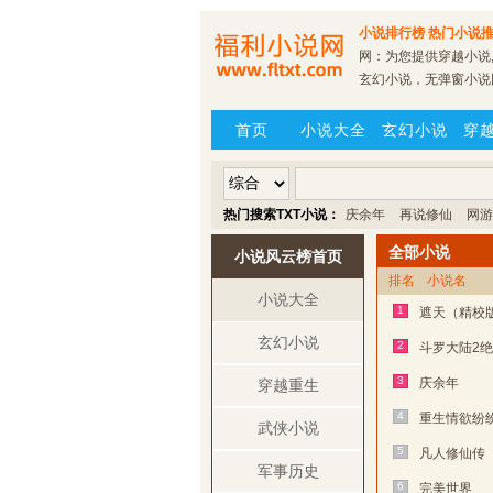
小说排行榜
热门小说推
网：为您提供穿越小说,
玄幻小说，无弹窗小说
首页
小说大全
玄幻小说
穿
热门搜索TXT小说：
庆余年
再说修仙
网游
全部小说
小说风云榜首页
排名
小说名
小说大全
1
遮天（精校
玄幻小说
2
斗罗大陆2
3
庆余年
穿越重生
4
重生情欲纷
武侠小说
5
凡人修仙传
军事历史
6
完美世界