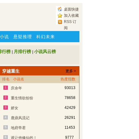
桌面快捷
加入收藏
RSS 订
阅
小说
悬疑推理
科幻未来
排行榜
月排行榜
小说风云榜
|
|
穿越重生
更多 >
排名
小说名
热度指数
1
93013
庆余年
2
78658
重生情欲纷纷
3
42429
娇女
4
26291
鹿鼎风流记
5
11453
地府帝君
6
9777
谁让他修仙的！