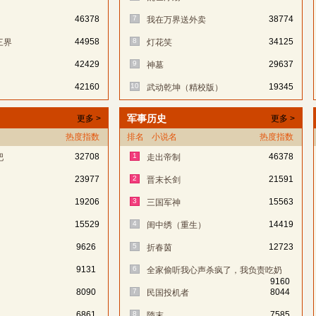
46378
7
38774
我在万界送外卖
44958
8
34125
三界
灯花笑
42429
9
29637
神墓
42160
10
19345
武动乾坤（精校版）
军事历史
更多 >
更多 >
热度指数
排名
小说名
热度指数
32708
1
46378
吧
走出帝制
23977
2
21591
晋末长剑
19206
3
15563
三国军神
15529
4
14419
闺中绣（重生）
9626
5
12723
折春茵
9131
6
全家偷听我心声杀疯了，我负责吃奶
9160
8090
7
8044
民国投机者
6861
8
7585
隋末