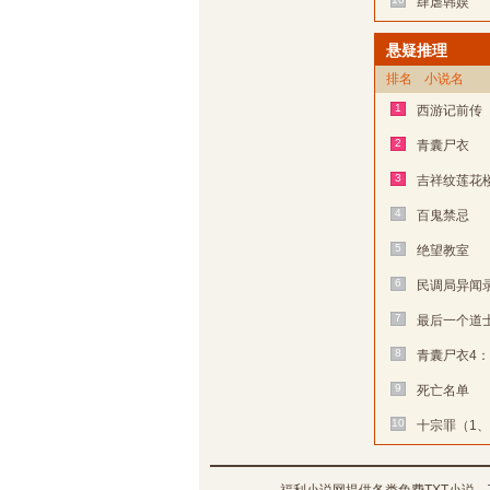
肆虐韩娱
悬疑推理
排名
小说名
1
西游记前传
2
青囊尸衣
3
吉祥纹莲花
4
百鬼禁忌
5
绝望教室
6
民调局异闻
7
最后一个道
8
青囊尸衣4
9
死亡名单
10
十宗罪（1、