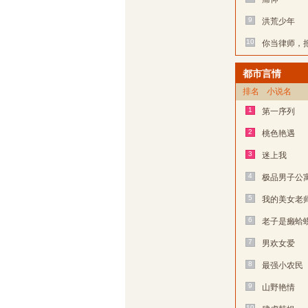
9
洪荒少年
10
你当律师，
都市言情
排名
小说名
1
第一序列
2
桃色艳遇
3
迷上我
4
极品男子公
5
我的美女老
6
老子是癞蛤
7
男欢女爱
8
最强小农民
9
山野艳情
10