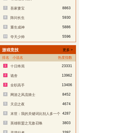
7
8863
吾家妻宝
8
5930
阵问长生
9
5886
重生成神
10
5596
夺天少帅
游戏竞技
更多 >
排名
小说名
热度指数
1
23331
十日终焉
2
13962
诡舍
3
13406
全职高手
4
8452
网游之风流骑士
5
4674
天启之夜
6
4287
末世：我的关键词比别人多一个
7
3803
英雄联盟之无敌召唤
8
3397
灵境行者