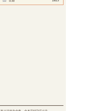
1825
世婚