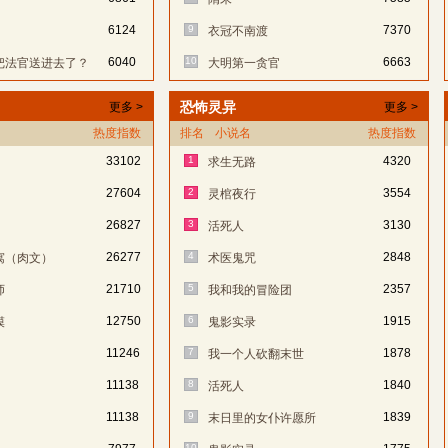
6124
9
7370
衣冠不南渡
6040
10
6663
把法官送进去了？
大明第一贪官
恐怖灵异
更多 >
更多 >
热度指数
排名
小说名
热度指数
33102
1
4320
求生无路
27604
2
3554
灵棺夜行
26827
3
3130
活死人
26277
4
2848
寓（肉文）
术医鬼咒
21710
5
2357
师
我和我的冒险团
12750
6
1915
蟆
鬼影实录
11246
7
1878
我一个人砍翻末世
11138
8
1840
活死人
11138
9
1839
末日里的女仆许愿所
10