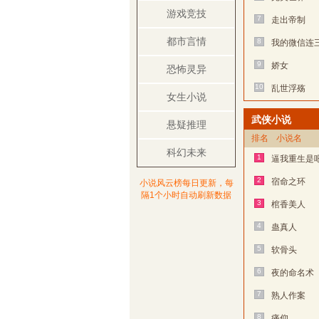
游戏竞技
7
走出帝制
都市言情
8
我的微信连
9
娇女
恐怖灵异
10
乱世浮殇
女生小说
武侠小说
悬疑推理
排名
小说名
科幻未来
1
逼我重生是
2
宿命之环
小说风云榜每日更新，每
隔1个小时自动刷新数据
3
棺香美人
4
蛊真人
5
软骨头
6
夜的命名术
7
熟人作案
8
痛仰