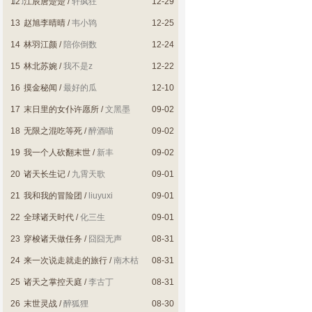
了了
12
江辰唐楚楚
/
轩疯狂
12-29
13
赵旭李晴晴
/
韦小鸨
12-25
14
林羽江颜
/
陪你倒数
12-24
15
林北苏婉
/
我不是z
12-22
16
摸金秘闻
/
最好的瓜
12-10
17
末日里的女仆许愿所
/
文黑墨
09-02
18
无限之混吃等死
/
醉酒喵
09-02
19
我一个人砍翻末世
/
新丰
09-02
20
诸天长生记
/
九霄天歌
09-01
21
我和我的冒险团
/
liuyuxi
09-01
22
全球诸天时代
/
化三生
09-01
23
穿梭诸天做任务
/
囧囧无声
08-31
24
来一次说走就走的旅行
/
南木枯
08-31
25
诸天之掌控天庭
/
李古丁
08-31
26
末世灵战
/
醉狐狸
08-30