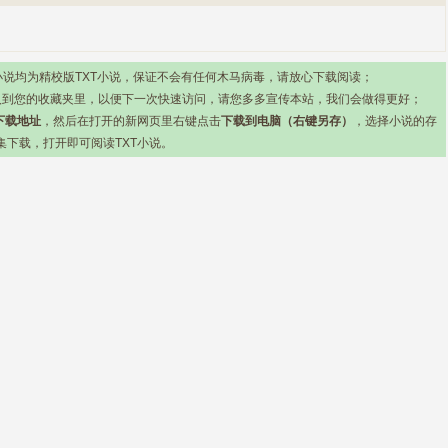
om）所有小说均为精校版TXT小说，保证不会有任何木马病毒，请放心下载阅读；
入到您的收藏夹里，以便下一次快速访问，请您多多宣传本站，我们会做得更好；
下载地址
，然后在打开的新网页里右键点击
下载到电脑（右键另存）
，选择小说的存
集下载，打开即可阅读TXT小说。