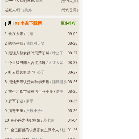
我一个人砍翻末世
/
新丰
[恐怖灵异]
活死人
/
雁门关外
[恐怖灵异]
| 月
TXT小说下载榜
更多排行
1
食在大宋
/
古藜
09-02
2
陈扬苏晴
/
我自对天笑
08-28
3
最强入赘女婿叶辰萧初然
/
叶公子
08-27
4
今世猛男陈六合沈清舞
/
大红大紫
08-27
5
叶云辰萧妍然
/
叶公子
08-27
6
混沌天帝诀楚剑秋柳天瑶
/
随风漫步
08-26
7
重生之都市仙尊洛尘张小曼
/
洛书
08-25
8
罗军丁涵
/
罗军
08-25
9
病毒王座
/
文坛小学生
05-26
10
帝心惑之仇妃多娇
/
菱七月
04-04
11
全位面都跪求反派女主做个人
/
杜
01-25