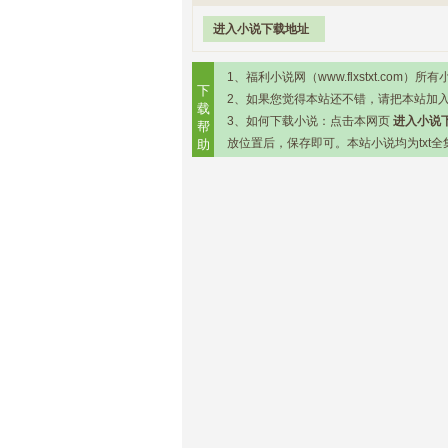
进入小说下载地址
1、福利小说网（www.flxstxt.c
下
2、如果您觉得本站还不错，请把本站加
载
3、如何下载小说：点击本网页
进入小说
帮
放位置后，保存即可。本站小说均为txt全
助