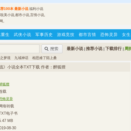
荐100本
最新小说
福利小说
耽美小说,都市小说,言情小说,
网。
越重生
武侠小说
军事历史
游戏竞技
都市言情
恐怖灵异
女生
最新小说
推荐小说
下载排行
周
|
|
|
之梦境
九域神话
相思难了陌上桑
战》小说全本TXT下载 作者：醉狐狸
醉狐狸
连载
恐怖灵异
网络转载
TXT电子书
5.47 MB
019-08-30