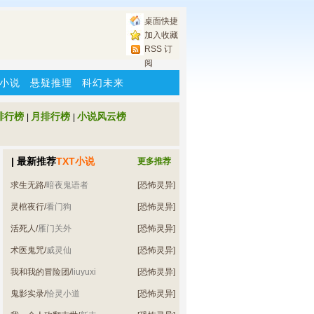
桌面快捷
加入收藏
RSS 订
阅
小说
悬疑推理
科幻未来
排行榜
月排行榜
小说风云榜
|
|
| 最新推荐
TXT小说
更多推荐
求生无路
/
暗夜鬼语者
[恐怖灵异]
灵棺夜行
/
看门狗
[恐怖灵异]
活死人
/
雁门关外
[恐怖灵异]
术医鬼咒
/
威灵仙
[恐怖灵异]
我和我的冒险团
/
liuyuxi
[恐怖灵异]
鬼影实录
/
恰灵小道
[恐怖灵异]