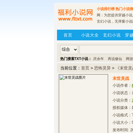
小说排行榜
热门小说推
网：为您提供穿越小说,
玄幻小说，无弹窗小说
首页
小说大全
玄幻小说
穿
热门搜索TXT小说：
庆余年
再说修仙
网游
当前位置：
首页
>
恐怖灵异
>
《末世灵
末世灵战
小说作者：
小说状态：
小说分类：
授权媒体：
小说格式：
小说大小：
发布时间:
2