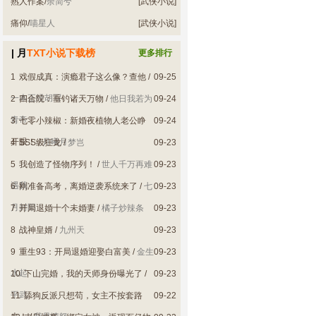
熟人作案
/
余简兮
[武侠小说]
痛仰
/
喵星人
[武侠小说]
| 月
TXT小说下载榜
更多排行
1
戏假成真：演瘾君子这么像？查他
/
09-25
一本正经胡写
2
四合院：垂钓诸天万物
/
他日我若为
09-24
青帝
3
七零小辣椒：新婚夜植物人老公睁
09-24
开眼！
/
月曦月
4
SSS级狂龙
/
梦岂
09-23
5
我创造了怪物序列！
/
世人千万再难
09-23
遇我
6
刚准备高考，离婚逆袭系统来了
/
七
09-23
月封阳
7
开局退婚十个未婚妻
/
橘子炒辣条
09-23
8
战神皇婿
/
九州天
09-23
9
重生93：开局退婚迎娶白富美
/
金生
09-23
水起
10
下山完婚，我的天师身份曝光了
/
09-23
平武
11
舔狗反派只想苟，女主不按套路
09-22