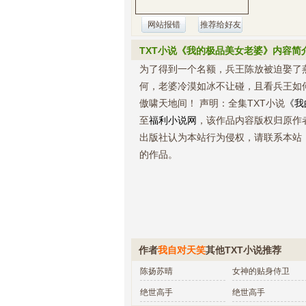
网站报错
推荐给好友
TXT小说《我的极品美女老婆》内容简
为了得到一个名额，兵王陈放被迫娶了
何，老婆冷漠如冰不让碰，且看兵王如
傲啸天地间！ 声明：全集TXT小说
《我
至
福利小说网
，该作品内容版权归原作
出版社认为本站行为侵权，请联系本站
的作品。
作者
我自对天笑
其他TXT小说推荐
陈扬苏晴
女神的贴身侍卫
绝世高手
绝世高手