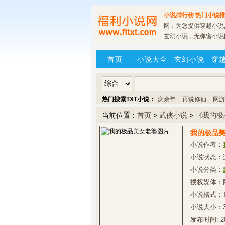
小说排行榜
热门小说推
网：为您提供穿越小说,
玄幻小说，无弹窗小说
首页
小说大全
玄幻小说
穿
热门搜索TXT小说：
庆余年
再说修仙
网游
当前位置：
首页
>
武侠小说
>
《我的极
我的极品
小说作者：
小说状态：
小说分类：
授权媒体：
小说格式：
小说大小：
发布时间:
2