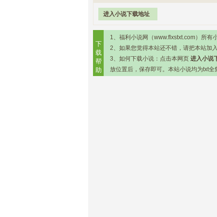
进入小说下载地址
1、福利小说网（www.flxstxt.c
下
2、如果您觉得本站还不错，请把本站加
载
3、如何下载小说：点击本网页
进入小说
帮
放位置后，保存即可。本站小说均为txt全
助