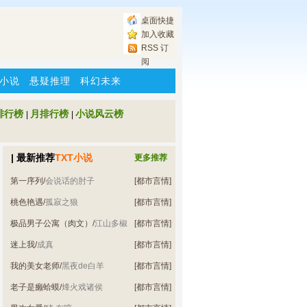
桌面快捷
加入收藏
RSS 订
阅
小说
悬疑推理
科幻未来
排行榜
月排行榜
小说风云榜
|
|
| 最新推荐
TXT小说
更多推荐
第一序列
/
会说话的肘子
[都市言情]
桃色艳遇
/
孤寂之狼
[都市言情]
极品男子公寓（肉文）
/
江山多椒
[都市言情]
迷上我
/
成真
[都市言情]
我的美女老师
/
黑夜de白羊
[都市言情]
老子是癞蛤蟆
/
烽火戏诸侯
[都市言情]