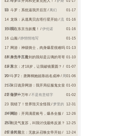
/
三程半版
12
斗罗：开局和史莱克抢人！
/
萨斯
01-17
喵
13
斗罗：系统逼我开后宫
/
离幻
01-17
14
龙珠：从逃离贝吉塔行星开始
/
流
01-16
光键影
15
我在东京当妖魔！
/
伊伦诺
01-16
16
山巅
/
静悄悄地写
01-15
17
网游：神级骑士，肉身爆星很难吗
01-13
/
闲来无事真君
18
身负十三魔剑的我却是云璃的哥哥
01-10
/
凉萧
19
东京：才18岁，让我破镜重圆？
/
01-07
Vori
20
斗罗2：唐舞桐她姐靠凶名成神
/
周
01-06
一诺
21
末日诡异网游：我开局征服鬼女皇
01-03
/
青青孖妗
22
做梦一万年
/
不是有意错字
01-02
23
我错了！世界毁灭全怪我
/
梦里的
12-31
小蝴蝶
24
网游：开局满星账号，爆杀全服
/
12-26
亦晨
25
刚灵气复苏，叫我讨伐最终反派？
12-25
/
雪满长安
26
全民领主：无敌从召唤女帝开始
/
12-24